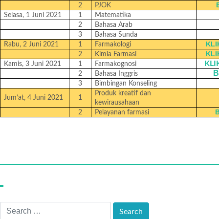
2
PJOK
Selasa, 1 Juni 2021
1
Matematika
2
Bahasa Arab
3
Bahasa Sunda
KLI
Rabu, 2 Juni 2021
1
Farmakologi
KLI
2
Kimia Farmasi
KLI
Kamis, 3 Juni 2021
1
Farmakognosi
B
2
Bahasa Inggris
3
Bimbingan Konseling
Produk kreatif dan
Jum’at, 4 Juni 2021
1
kewirausahaan
2
Pelayanan farmasi