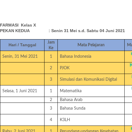
FARMASI Kelas X
PEKAN KEDUA : Senin 31 Mei s.d. Sabtu 04 Juni 2021
Jam
Hari / Tanggal
Mata Pelajaran
Ma
Ke
Senin, 31 Mei 2021
1
Bahasa Indonesia
2
PJOK
3
Simulasi dan Komunikasi Digital
Selasa, 1 Juni 2021
1
Matematika
2
Bahasa Arab
3
Bahasa Sunda
4
K3LH
Rabu, 2 Juni 2021
1
Perundang-undangan Kesehatan