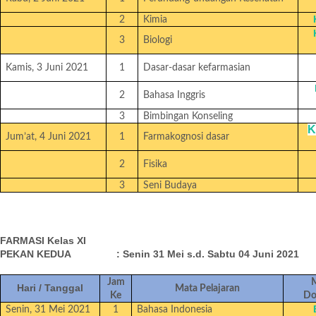
2
Kimia
3
Biologi
Kamis, 3 Juni 2021
1
Dasar-dasar kefarmasian
2
Bahasa Inggris
3
Bimbingan Konseling
K
Jum’at, 4 Juni 2021
1
Farmakognosi dasar
2
Fisika
3
Seni Budaya
FARMASI Kelas XI
PEKAN KEDUA : Senin 31 Mei s.d. Sabtu 04 Juni 2021
Jam
M
Hari / Tanggal
Mata Pelajaran
Ke
Do
Senin, 31 Mei 2021
1
Bahasa Indonesia