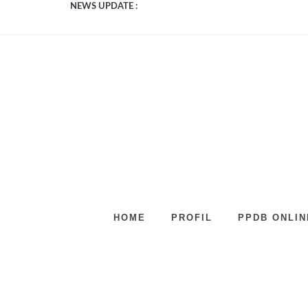
NEWS UPDATE :
Video Profil SMK KH. A. Wahab Muhsin...
HOME
PROFIL
PPDB ONLIN