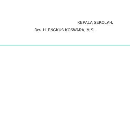
K
EPALA
S
EKOLAH,
Drs. H. ENGKUS KOSWARA, M.SI.