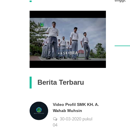
tinggi
.
Berita Terbaru
Video Profil SMK KH. A.
Wahab Muhsin
30-03-2020 pukul
16:04