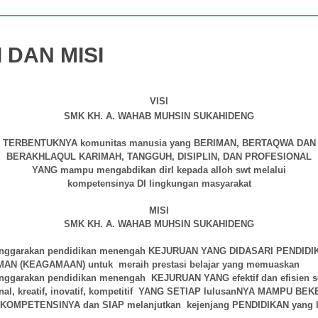
I DAN MISI
VISI
SMK KH. A. WAHAB MUHSIN SUKAHIDENG
TERBENTUKNYA komunitas manusia yang BERIMAN, BERTAQWA DAN
BERAKHLAQUL KARIMAH, TANGGUH, DISIPLIN, DAN PROFESIONAL
YANG mampu mengabdikan dirI kepada alloh swt melalui
kompetensinya DI lingkungan masyarakat
MISI
SMK KH. A. WAHAB MUHSIN SUKAHIDENG
nggarakan pendidikan menengah KEJURUAN
YANG DIDASARI PENDIDI
MAN (KEAGAMAAN) untuk
meraih prestasi belajar yang memuaskan
nggarakan pendidikan menengah KEJURUAN YANG efektif dan efisien 
onal, kreatif, inovatif, kompetitif YANG SETIAP lulusanNYA MAMPU BE
KOMPETENSINYA dan SIAP melanjutkan kejenjang PENDIDIKAN yang l