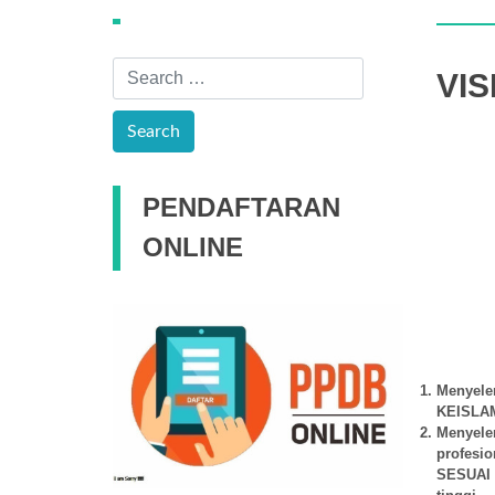
VIS
PENDAFTARAN
ONLINE
Menyele
KEISLA
Menyele
profesi
SESUAI 