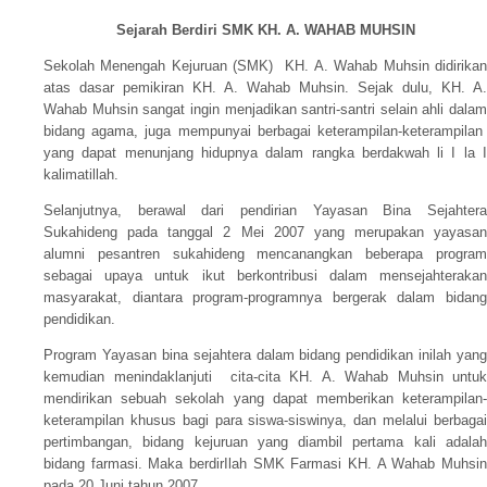
Sejarah Berdiri SMK KH. A. WAHAB MUHSIN
Sekolah Menengah Kejuruan (SMK) KH. A. Wahab Muhsin didirikan
atas dasar pemikiran KH. A. Wahab Muhsin. Sejak dulu, KH. A.
Wahab Muhsin sangat ingin menjadikan santri-santri selain ahli dalam
bidang agama, juga mempunyai berbagai keterampilan-keterampilan
yang dapat menunjang hidupnya dalam rangka berdakwah li I la I
kalimatillah.
Selanjutnya, berawal dari pendirian Yayasan Bina Sejahtera
Sukahideng pada tanggal 2 Mei 2007 yang merupakan yayasan
alumni pesantren sukahideng mencanangkan beberapa program
sebagai upaya untuk ikut berkontribusi dalam mensejahterakan
masyarakat, diantara program-programnya bergerak dalam bidang
pendidikan.
Program Yayasan bina sejahtera dalam bidang pendidikan inilah yang
kemudian menindaklanjuti cita-cita KH. A. Wahab Muhsin untuk
mendirikan sebuah sekolah yang dapat memberikan keterampilan-
keterampilan khusus bagi para siswa-siswinya, dan melalui berbagai
pertimbangan, bidang kejuruan yang diambil pertama kali adalah
bidang farmasi. Maka berdirIlah SMK Farmasi KH. A Wahab Muhsin
pada 20 Juni tahun 2007.